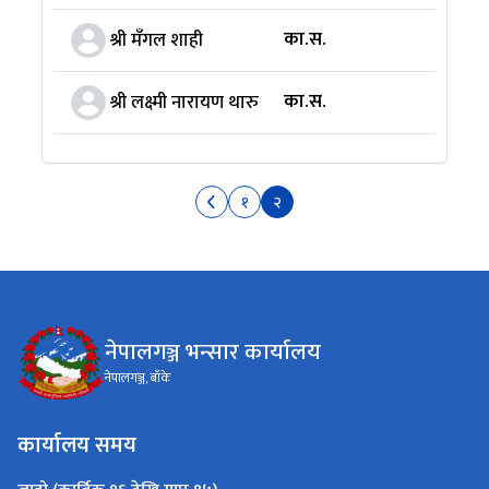
का.स.
श्री मँगल शाही
का.स.
श्री लक्ष्मी नारायण थारु
१
२
नेपालगञ्ज भन्सार कार्यालय
नेपालगञ्ज, बाँके
कार्यालय समय