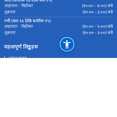
जाडो (कार्तिक १६ देखि माघ १५)
(१०:०० - ४:००) बजे
आइतवार - बिहीबार
(१०:०० - ३:००) बजे
शुक्रवार
गर्मी (माघ १६ देखि कार्तिक १५)
(१०:०० - ५:००) बजे
आइतवार - बिहीबार
(१०:०० - ३:००) बजे
शुक्रवार
महत्त्वपूर्ण लिङ्कहरू
अर्थ मन्त्रालय
भन्सार विभाग
मेल चेक गर्नुहोस
राष्ट्रिय प्राकृतिक स्रोत तथा वित्त आयोग
नेपालगञ्ज, बाँके
nepalgunj@customs.gov.np
081412001